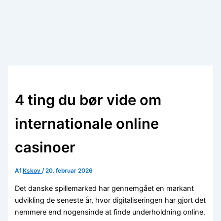
4 ting du bør vide om
internationale online
casinoer
Af
Kskov
/
20. februar 2026
Det danske spillemarked har gennemgået en markant
udvikling de seneste år, hvor digitaliseringen har gjort det
nemmere end nogensinde at finde underholdning online.