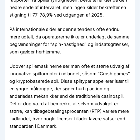
rapporter fra Spillemyndigheden. Dette tal er tæt på den
nedre ende af intervallet, men ingen kilder bekræfter en
stigning til 77-78,9% ved udgangen af ​​2025.
På internationale sider er denne tendens ofte endnu
mere udtalt, da operatørerne ikke er underlagt de samme
begrænsninger for “spin-hastighed” og indsatsgrænser,
som gælder herhjemme.
Udover spillemaskinerne ser man ofte et større udvalg af
innovative spilformater i udlandet, såsom “Crash games”
og kryptobaserede spil. Disse spiltyper appellerer især til
en yngre målgruppe, der søger hurtig action og
anderledes mekanikker end de traditionelle casinospil.
Det er dog værd at bemærke, at selvom udvalget er
større, kan tilbagebetalingsprocenten (RTP) variere mere
i udlandet, hvor nogle licenser tillader lavere satser end
standarden i Danmark.