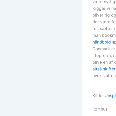
være nyttig
Kigger vi n
bliver rig o
det være fe
fortsætter 
man bookma
håndbold sp
Danmark er 
i topform, 
blive en af 
altså skifte
hvor slutrun
Kilde:
Unspl
Korthus