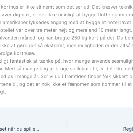
 korthus er ikke så nemt som det ser ud. Det kræver teknik 
 øver dig nok, er det ikke umuligt at bygge flotte og impo
n amerikaner lykkedes engang med at bygge et hotel lavet 
Hotellet var over tre meter højt og mere end 10 meter langt
lvanden måned, og han brugte 250 kg kort på det. Du be
 ikke at gøre det så ekstremt, men muligheden er der altså 
rdige korthuse.
tligt fantastisk at tænke på, hvor mange anvendelsesmulig
ar. Med så mange ting at bruge spillekort til, er det ikke und
d os i mange år. Ser vi ud i fremtiden finder folk sikkert 
rtene til, og det er nok ikke et fænomen som kommer til at
gt.
Kender du kodekset når du spiller på nettet?
Regl