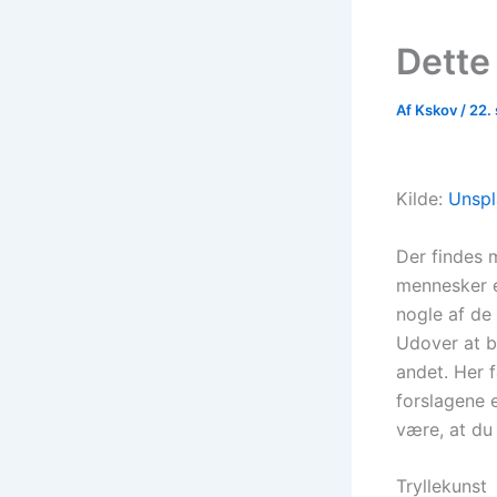
Dette 
Af
Kskov
/
22.
Kilde:
Unspl
Der findes m
mennesker e
nogle af de 
Udover at br
andet. Her f
forslagene e
være, at du 
Tryllekunst