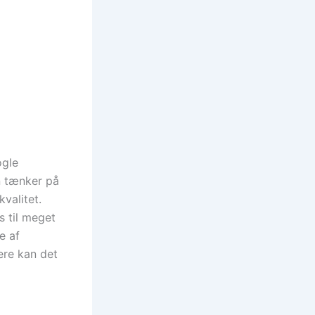
ogle
n tænker på
valitet.
s til meget
e af
ere kan det