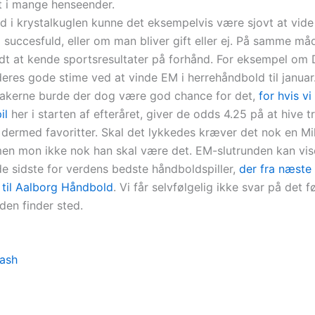
t i mange henseender.
ed i krystalkuglen kunne det eksempelvis være sjovt at vi
g succesfuld, eller om man bliver gift eller ej. På samme m
dt at kende sportsresultater på forhånd. For eksempel om
deres gode stime ved at vinde EM i herrehåndbold til januar
kerne burde der dog være god chance for det,
for hvis vi
il
her i starten af efteråret, giver de odds 4.25 på at hive 
dermed favoritter. Skal det lykkedes kræver det nok en M
men mon ikke nok han skal være det. EM-slutrunden kan vise
de sidste for verdens bedste håndboldspiller,
der fra næst
r til Aalborg Håndbold
. Vi får selvfølgelig ikke svar på det før
den finder sted.
ash