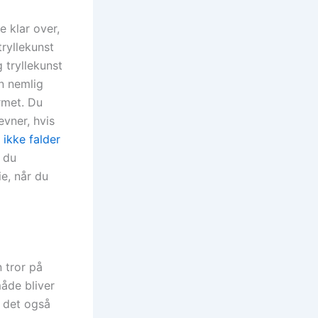
e klar over,
tryllekunst
g tryllekunst
n nemlig
ærmet. Du
vner, hvis
 ikke falder
 du
ie, når du
 tror på
måde bliver
e det også