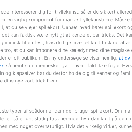
rede interesserer dig for tryllekunst, så er du sikkert allered
rt er en vigtig komponent for mange tryllekunstnere. Måske 
il, at du selv ejer spillekort. Uanset hvad hører spillekort o
det kan faktisk være nyttigt at kende et par tricks. Det ka
gimmick til en fest, hvis du lige hiver et kort trick ud af 
ke tro, at du kan imponere dine kæledyr med dine magiske e
der er dit publikum. En ny undersøgelse viser nemlig,
at dyr
cks
så nemt som mennesker gør. I hvert fald ikke fugle. Hvis
in og klapsalver bør du derfor holde dig til venner og famil
se dine nye kort trick frem.
dste typer af spådom er dem der bruger spillekort. Om man
ler ej, så er det stadig fascinerende, hvordan kort på den 
en med noget overnaturligt. Hvis det virkelig virker, kunn