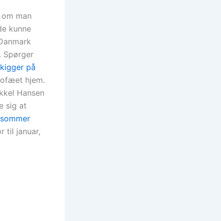
de om man
åde kunne
 Danmark
. Spørger
 kigger på
trofæet hjem.
ikkel Hansen
 sig at
e sommer
 til januar,