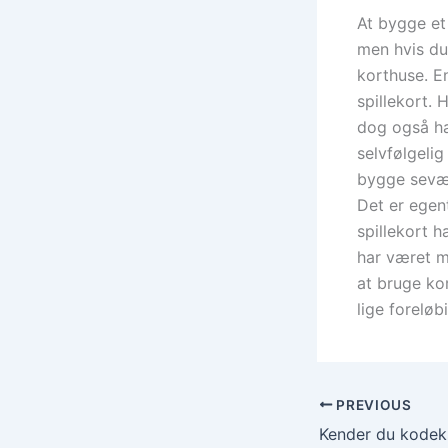
At bygge et
men hvis du
korthuse. E
spillekort. 
dog også ha
selvfølgelig
bygge sevæ
Det er egen
spillekort h
har været me
at bruge ko
lige foreløbi
PREVIOUS