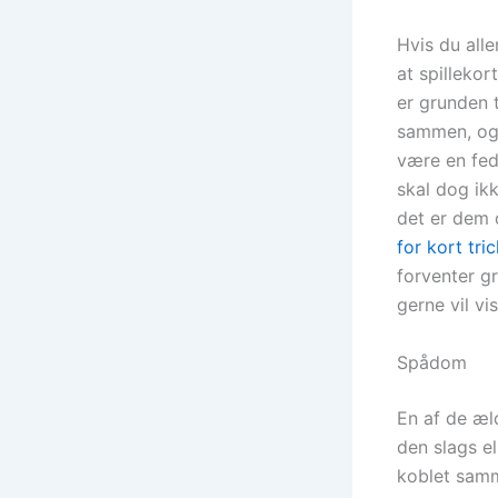
Hvis du alle
at spilleko
er grunden t
sammen, og 
være en fed 
skal dog ik
det er dem 
for kort tri
forventer gr
gerne vil vi
Spådom
En af de æl
den slags el
koblet samm