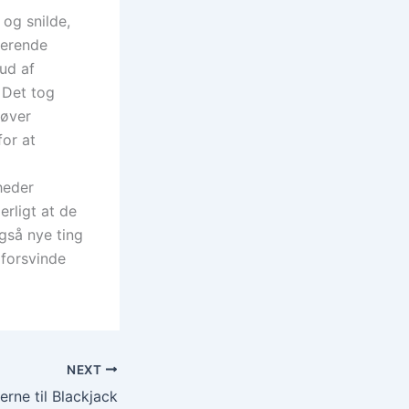
og snilde,
nerende
ud af
. Det tog
høver
for at
heder
erligt at de
også nye ting
 forsvinde
NEXT
erne til Blackjack